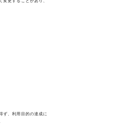
て変更することがあり、
得ず、利用目的の達成に
。